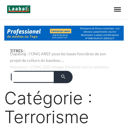
TITRES :
Dapaong : l'ONG AREF pose les bases foncières de son
projet de culture du bambou ...
Catégorie :
Terrorisme