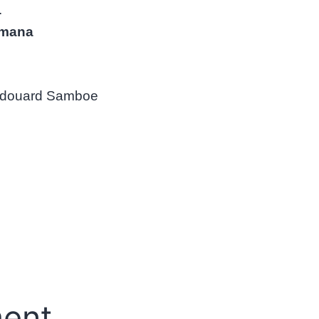
.
mana
douard Samboe
ent