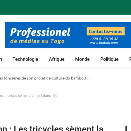
n
Technologie
Afrique
Monde
Politique
 foncières de son projet de culture du bambou ...
Les tricycles sèment la mort dans l’Oti
on : Les tricycles sèment la