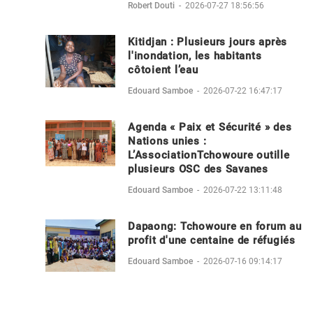
Robert Douti
-
2026-07-27 18:56:56
Kitidjan : Plusieurs jours après
l'inondation, les habitants
côtoient l’eau
Edouard Samboe
-
2026-07-22 16:47:17
Agenda « Paix et Sécurité » des
Nations unies :
L’AssociationTchowoure outille
plusieurs OSC des Savanes
Edouard Samboe
-
2026-07-22 13:11:48
Dapaong: Tchowoure en forum au
profit d'une centaine de réfugiés
Edouard Samboe
-
2026-07-16 09:14:17