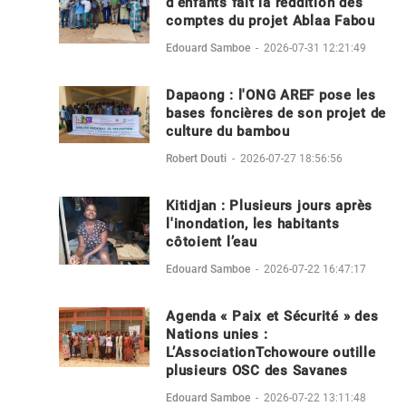
d'enfants fait la reddition des
comptes du projet Ablaa Fabou
Edouard Samboe
-
2026-07-31 12:21:49
Dapaong : l'ONG AREF pose les
bases foncières de son projet de
culture du bambou
Robert Douti
-
2026-07-27 18:56:56
Kitidjan : Plusieurs jours après
l'inondation, les habitants
côtoient l’eau
Edouard Samboe
-
2026-07-22 16:47:17
Agenda « Paix et Sécurité » des
Nations unies :
L’AssociationTchowoure outille
plusieurs OSC des Savanes
Edouard Samboe
-
2026-07-22 13:11:48