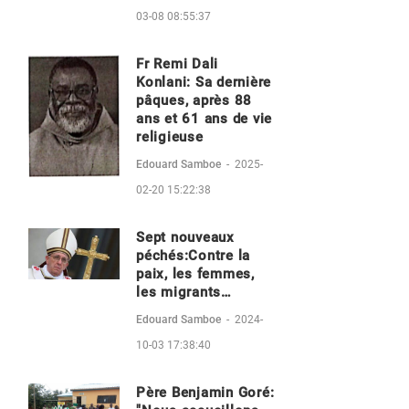
03-08 08:55:37
Fr Remi Dali
Konlani: Sa dernière
pâques, après 88
ans et 61 ans de vie
religieuse
Edouard Samboe
-
2025-
02-20 15:22:38
Sept nouveaux
péchés:Contre la
paix, les femmes,
les migrants…
Edouard Samboe
-
2024-
10-03 17:38:40
Père Benjamin Goré: