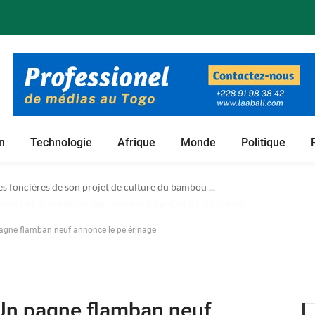
n
Technologie
Afrique
Monde
Politique
 foncières de son projet de culture du bambou ...
agne flamban neuf annonce le pélérinage
Un pagne flamban neuf