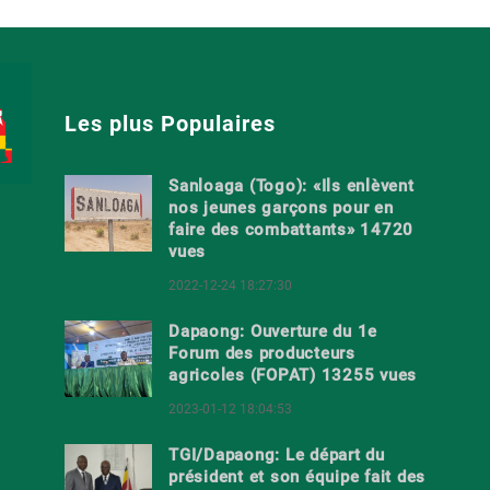
Les plus Populaires
Sanloaga (Togo): «Ils enlèvent
nos jeunes garçons pour en
faire des combattants» 14720
vues
2022-12-24 18:27:30
Dapaong: Ouverture du 1e
Forum des producteurs
agricoles (FOPAT) 13255 vues
2023-01-12 18:04:53
TGI/Dapaong: Le départ du
président et son équipe fait des