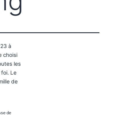
ng
023 à
 choisi
outes les
foi. Le
ille de
sse de