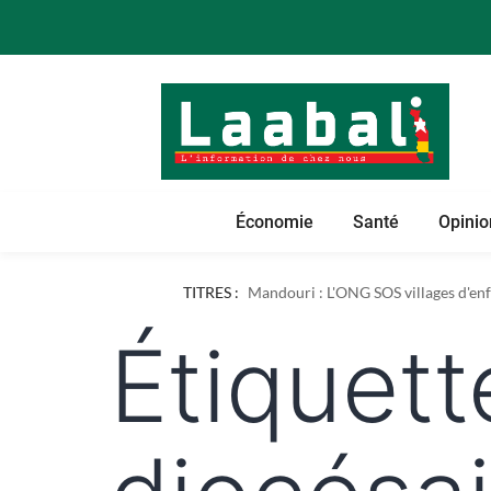
Économie
Santé
Opinio
Dapaong : l'ONG AREF pose les bases
TITRES :
Mandouri : L'ONG SOS villages d'enfa
Étiquett