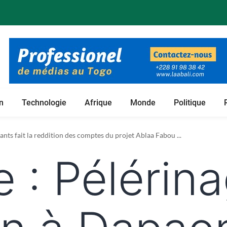
n
Technologie
Afrique
Monde
Politique
 foncières de son projet de culture du bambou ...
nts fait la reddition des comptes du projet Ablaa Fabou ...
e :
Pélérin