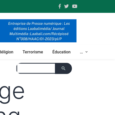
Réligion
Terrorisme
Éducation
...
age