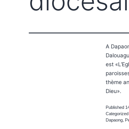
diocésa
A Dapaong
Dalouagu
est «L’Eg
paroisse
thème ann
Dieu».
Published
1
Categorized
Dapaong
,
P