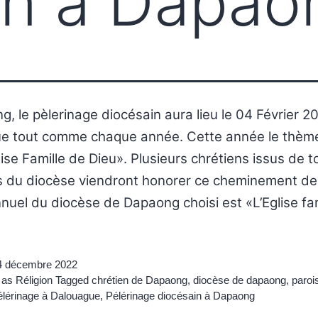
in à Dapao
, le pèlerinage diocésain aura lieu le 04 Février 2
e tout comme chaque année. Cette année le thème
lise Famille de Dieu». Plusieurs chrétiens issus de t
s du diocèse viendront honorer ce cheminement de 
uel du diocèse de Dapaong choisi est «L’Eglise fam
4 décembre 2022
 as
Réligion
Tagged
chrétien de Dapaong
,
diocèse de dapaong
,
paroi
élérinage à Dalouague
,
Pélérinage diocésain à Dapaong