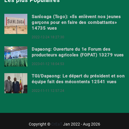
Les plus Populaires
Sanloaga (Togo): «Ils enlèvent nos jeunes
garçons pour en faire des combattants»
14735 vues
2022-12-24 18:27:30
Dapaong: Ouverture du 1e Forum des
producteurs agricoles (FOPAT) 13279 vues
2023-01-12 18:04:53
TGI/Dapaong: Le départ du président et son
équipe fait des mécontents 12541 vues
2022-11-11 12:57:24
Copyright ©
CrEaT
Jan 2022 - Aug 2026