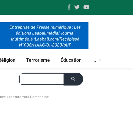
Réligion
Terrorisme
Éducation
...
isance » rassure Yark Damehame