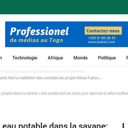
n
Technologie
Afrique
Monde
Politique
 foncières de son projet de culture du bambou ...
potable dans la savane: « Des projets sont en cours pour répondre à cette insuff
eau potable dans la savane: