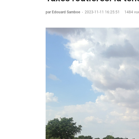
par Edouard Samboe
-
2023-11-11 16:25:51
1484 vue