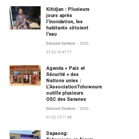
Kitidjan : Plusieurs
jours après
l'inondation, les
habitants côtoient
l’eau
Edouard Samboe
-
2026-
07-22 16:47:17
Agenda « Paix et
Sécurité » des
Nations unies :
L’AssociationTchowoure
outille plusieurs
OSC des Savanes
Edouard Samboe
-
2026-
07-22 13:11:48
Dapaong: