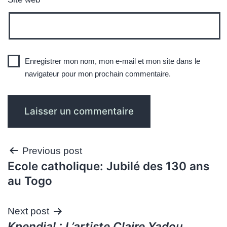
Enregistrer mon nom, mon e-mail et mon site dans le
navigateur pour mon prochain commentaire.
Navigation
Previous post
Ecole catholique: Jubilé des 130 ans
de
au Togo
l’article
Next post
Kpendjal : L’artiste Claire Yadou