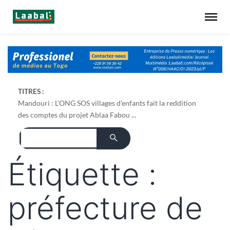
Dapaong : l'ONG AREF pose les bases foncières de son
TITRES :
projet de culture du bambou ...
Mandouri : L'ONG SOS villages d'enfants fait la reddition
des comptes du projet Ablaa Fabou ...
Étiquette :
préfecture de