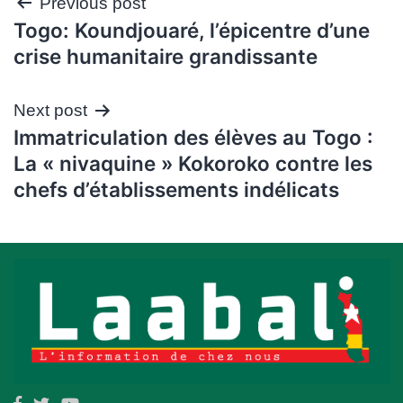
Navigation
Previous post
Togo: Koundjouaré, l’épicentre d’une
de
crise humanitaire grandissante
l’article
Next post
Immatriculation des élèves au Togo :
La « nivaquine » Kokoroko contre les
chefs d’établissements indélicats