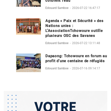
côtoient l’eau
Edouard Samboe
-
2026-07-22 16:47:17
Agenda « Paix et Sécurité » des
Nations unies :
L’AssociationTchowoure outille
plusieurs OSC des Savanes
Edouard Samboe
-
2026-07-22 13:11:48
Dapaong: Tchowoure en forum au
profit d'une centaine de réfugiés
Edouard Samboe
-
2026-07-16 09:14:17