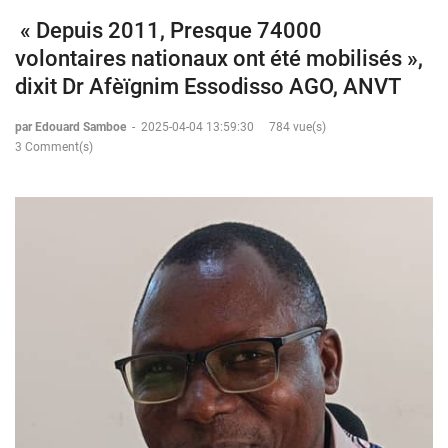
« Depuis 2011, Presque 74000
volontaires nationaux ont été mobilisés »,
dixit Dr Afèïgnim Essodisso AGO, ANVT
par Edouard Samboe
-
2025-04-04 13:59:30
784 vue(s)
3 Comment(s)