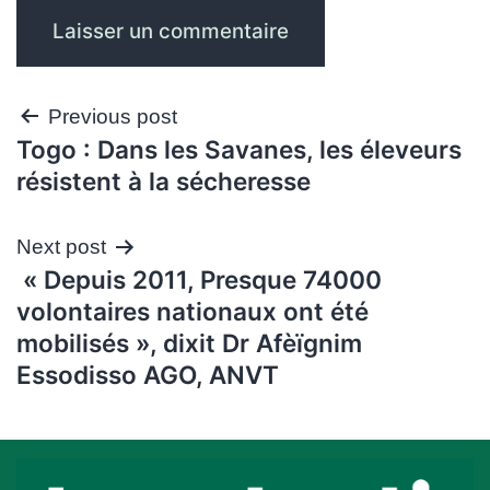
Navigation
Previous post
Togo : Dans les Savanes, les éleveurs
de
résistent à la sécheresse
l’article
Next post
« Depuis 2011, Presque 74000
volontaires nationaux ont été
mobilisés », dixit Dr Afèïgnim
Essodisso AGO, ANVT