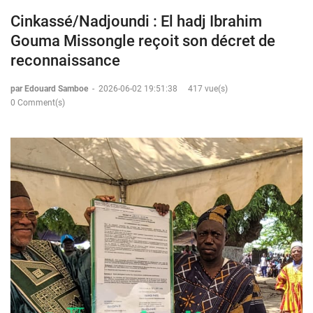
Cinkassé/Nadjoundi : El hadj Ibrahim
Gouma Missongle reçoit son décret de
reconnaissance
par Edouard Samboe
-
2026-06-02 19:51:38
417 vue(s)
0 Comment(s)