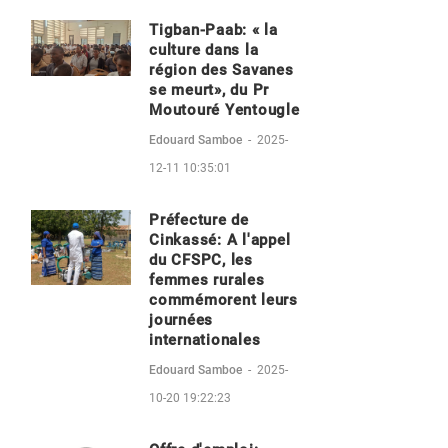
Tigban-Paab: « la
culture dans la
région des Savanes
se meurt», du Pr
Moutouré Yentougle
Edouard Samboe
-
2025-
12-11 10:35:01
Préfecture de
Cinkassé: A l'appel
du CFSPC, les
femmes rurales
commémorent leurs
journées
internationales
Edouard Samboe
-
2025-
10-20 19:22:23