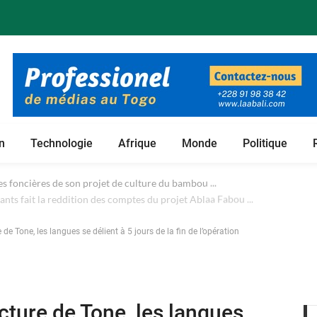
n
Technologie
Afrique
Monde
Politique
 foncières de son projet de culture du bambou ...
de Tone, les langues se délient à 5 jours de la fin de l’opération
cture de Tone, les langues