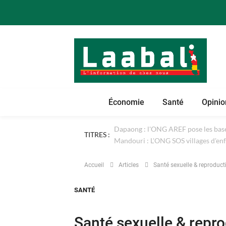
Économie
Santé
Opinio
TITRES :
Dapaong : l'ONG AREF pose les bases
Accueil
Articles
Santé sexuelle & reproduct
SANTÉ
Santé sexuelle & repro