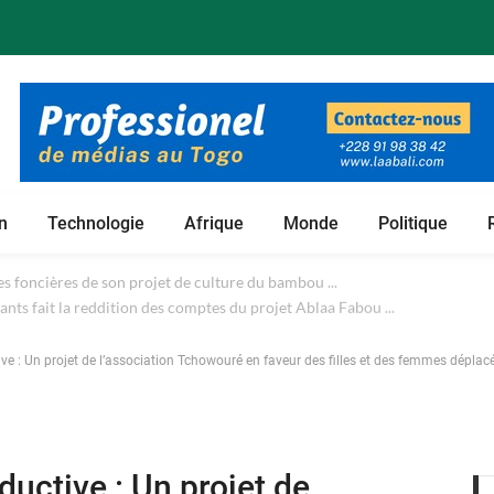
n
Technologie
Afrique
Monde
Politique
 foncières de son projet de culture du bambou ...
ive : Un projet de l’association Tchowouré en faveur des filles et des femmes déplac
ductive : Un projet de