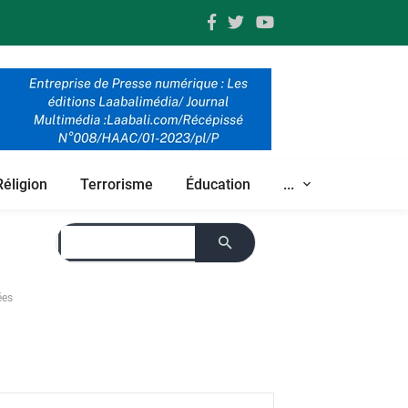
Réligion
Terrorisme
Éducation
...
ées