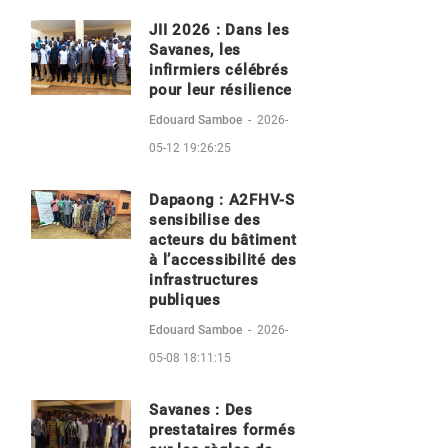
JII 2026 : Dans les
Savanes, les
infirmiers célébrés
pour leur résilience
Edouard Samboe
-
2026-
05-12 19:26:25
Dapaong : A2FHV-S
sensibilise des
acteurs du bâtiment
à l’accessibilité des
infrastructures
publiques
Edouard Samboe
-
2026-
05-08 18:11:15
Savanes : Des
prestataires formés