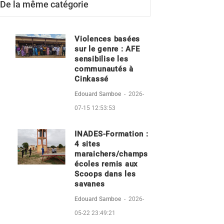
De la même catégorie
Violences basées
sur le genre : AFE
sensibilise les
communautés à
Cinkassé
Edouard Samboe
-
2026-
07-15 12:53:53
INADES-Formation :
4 sites
maraichers/champs
écoles remis aux
Scoops dans les
savanes
Edouard Samboe
-
2026-
05-22 23:49:21