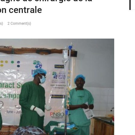
on centrale
s)
2 Comment(s)