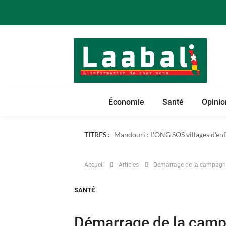
Économie
Santé
Opinio
TITRES :
Dapaong : l'ONG AREF pose les bases
Accueil
Articles
Démarrage de la campagne d
SANTÉ
Démarrage de la campa