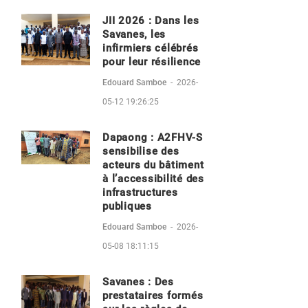
JII 2026 : Dans les
Savanes, les
infirmiers célébrés
pour leur résilience
Edouard Samboe
-
2026-
05-12 19:26:25
Dapaong : A2FHV-S
sensibilise des
acteurs du bâtiment
à l’accessibilité des
infrastructures
publiques
Edouard Samboe
-
2026-
05-08 18:11:15
Savanes : Des
prestataires formés