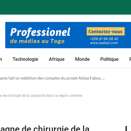
n
Technologie
Afrique
Monde
Politique
 foncières de son projet de culture du bambou ...
e chirurgie de la cataracte dans la région centrale
gne de chirurgie de la