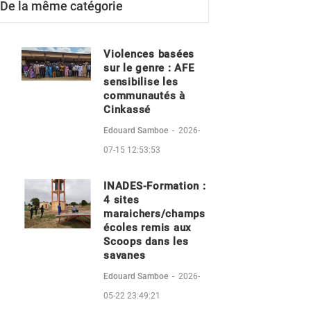
De la même catégorie
Violences basées
sur le genre : AFE
sensibilise les
communautés à
Cinkassé
Edouard Samboe
-
2026-
07-15 12:53:53
INADES-Formation :
4 sites
maraichers/champs
écoles remis aux
Scoops dans les
savanes
Edouard Samboe
-
2026-
05-22 23:49:21