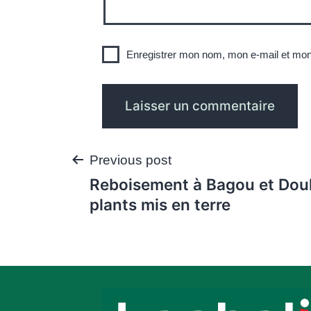
Enregistrer mon nom, mon e-mail et mon
Navigation
Previous post
Reboisement à Bagou et Dou
de
plants mis en terre
l’article