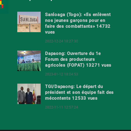
Sanloaga (Togo): «Ils enlèvent
nos jeunes garçons pour en
faire des combattants» 14732
vues
2022-12-24 18:27:30
Dapaong: Ouverture du 1e
Forum des producteurs
agricoles (FOPAT) 13271 vues
2023-01-12 18:04:53
TGI/Dapaong: Le départ du
président et son équipe fait des
mécontents 12533 vues
2022-11-11 12:57:24