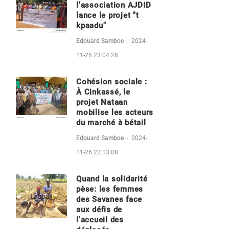
l'association AJDID
lance le projet "t
kpaadu"
Edouard Samboe
-
2024-
11-28 23:04:28
Cohésion sociale :
À Cinkassé, le
projet Nataan
mobilise les acteurs
du marché à bétail
Edouard Samboe
-
2024-
11-26 22:13:08
Quand la solidarité
pèse: les femmes
des Savanes face
aux défis de
l'accueil des