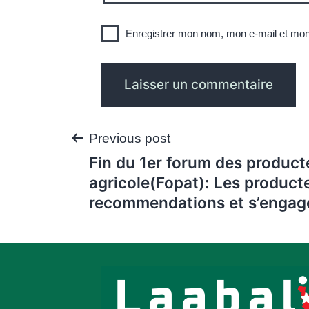
Enregistrer mon nom, mon e-mail et mon
Navigation
Previous post
Fin du 1er forum des product
de
agricole(Fopat): Les product
recommendations et s’engag
l’article