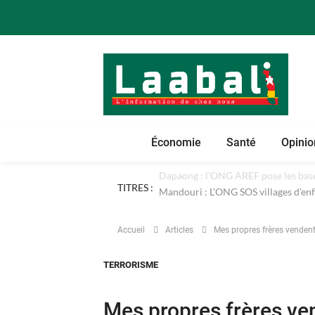
Économie
Santé
Opinio
TITRES :
Dapaong : l'ONG AREF pose les bases
Accueil
Articles
Mes propres frères venden
TERRORISME
Mes propres frères ve