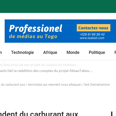
n
Technologie
Afrique
Monde
Politique
 foncières de son projet de culture du bambou ...
t du carburant aux « terroristes qui viennent nous attaquer», Yark Damehamme
ndent du carburant aux