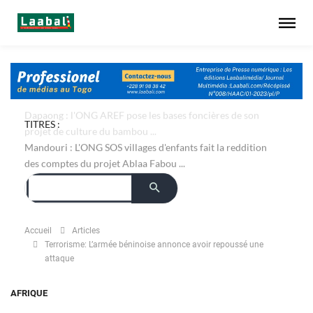
TITRES :
Dapaong : l'ONG AREF pose les bases foncières de son
projet de culture du bambou ...
Mandouri : L'ONG SOS villages d'enfants fait la reddition
des comptes du projet Ablaa Fabou ...
Accueil
Articles
Terrorisme: L’armée béninoise annonce avoir repoussé une
attaque
AFRIQUE