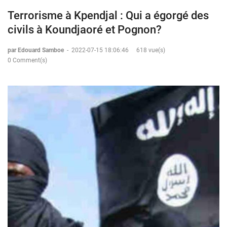
Terrorisme à Kpendjal : Qui a égorgé des
civils à Koundjaoré et Pognon?
par Edouard Samboe
-
2022-07-15 18:06:46
618 vue(s)
0 Comment(s)