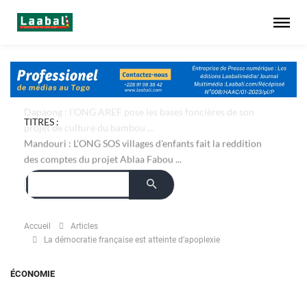
TITRES :
Dapaong : l'ONG AREF pose les bases foncières de son
projet de culture du bambou ...
Mandouri : L'ONG SOS villages d'enfants fait la reddition
des comptes du projet Ablaa Fabou ...
Accueil
Articles
La démocratie française est atteinte d’apoplexie
ÉCONOMIE