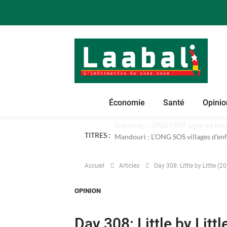
Économie
Santé
Opinio
TITRES :
Dapaong : l'ONG AREF pose les bases
Accueil
Articles
Day 308: Little by Little (2
OPINION
Day 308: Little by Litt