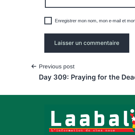
Enregistrer mon nom, mon e-mail et mon
Navigation
Previous post
Day 309: Praying for the De
de
l’article