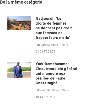
De la même catégorie
Nadjoundi: "Le
droits de femmes
ne donnent pas droit
aux femmes de
frapper leurs maris"
Edouard Samboe
-
2026-
03-08 17:28:06
Yark Damehamme:
L’insubmersible général
qui murmure aux
oreilles de Faure
Gnassimgbé
Edouard Samboe
-
2025-
10-13 22:37:03