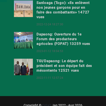
Sanloaga (Togo): «Ils enlèvent
nos jeunes garçons pour en
faire des combattants» 14727
vues
2022-12-24 18:27:30
Dapaong: Ouverture du 1e
Forum des producteurs
agricoles (FOPAT) 13259 vues
2023-01-12 18:04:53
TGI/Dapaong: Le départ du
président et son équipe fait des
mécontents 12521 vues
2022-11-11 12:57:24
Copyright ©
CrEaT
Jan 2022 - Aug 2026