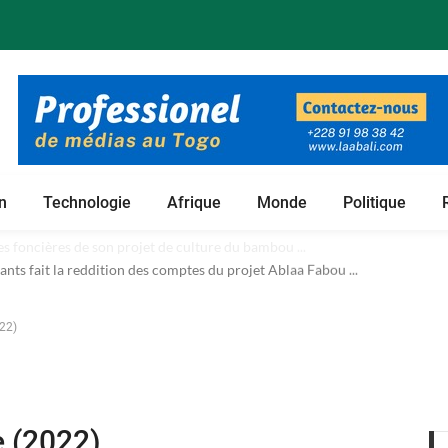
n
Technologie
Afrique
Monde
Politique
 foncières de son projet de culture du bambou ...
022)
le (2022)