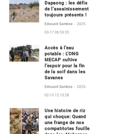
Dapaong : les défis
de l’assainissement
toujours présents !
Edouard Samboe
-
2025-
03-17 06:53:35
Accès à l’eau
potable : L’ONG
MECAP cultive
l’espoir pour la fin
de la soif dans les
Savanes
Edouard Samboe
-
2025-
02-13 12:10:28
Une histoire de riz
qui choque: Quand
une frange de nos
compatriotes fouille