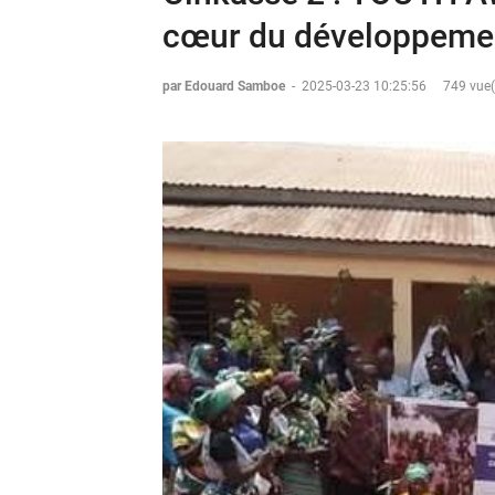
cœur du développeme
par Edouard Samboe
-
2025-03-23 10:25:56
749 vue(