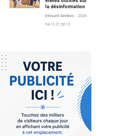
éleves outillés sur
la désinformation
Edouard Samboe
-
2026-
04-15 21:28:12