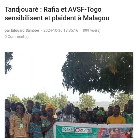
Tandjouaré : Rafia et AVSF-Togo
sensibilisent et plaident à Malagou
par Edouard Samboe
-
2024-10-30 13:35:16
899 vue(s)
0 Comment(s)