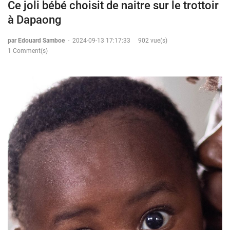
Ce joli bébé choisit de naitre sur le trottoir
à Dapaong
par Edouard Samboe
-
2024-09-13 17:17:33
902 vue(s)
1 Comment(s)