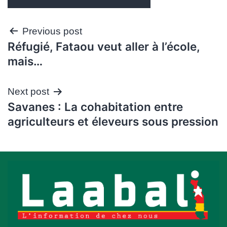
Navigation
Previous post
Réfugié, Fataou veut aller à l’école,
de
mais…
l’article
Next post
Savanes : La cohabitation entre
agriculteurs et éleveurs sous pression