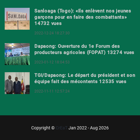
Sanloaga (Togo): «Ils enlèvent nos jeunes
garçons pour en faire des combattants»
14732 vues
2022-12-24 18:27:30
Dapaong: Ouverture du 1e Forum des
producteurs agricoles (FOPAT) 13274 vues
2023-01-12 18:04:53
TGI/Dapaong: Le départ du président et son
équipe fait des mécontents 12535 vues
2022-11-11 12:57:24
Copyright ©
CrEaT
Jan 2022 - Aug 2026