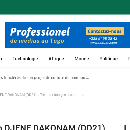
n
Technologie
Afrique
Monde
Politique
m vers le monde des adultes ...
 foncières de son projet de culture du bambou ...
DJENE DAKONAM (DD21) offre deux forages aux populations
tion DJENE DAKONAM (DD21)