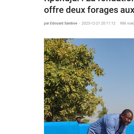
offre deux forages au
par Edouard Samboe
-
2023-12-21 20:11:12
986 vue(