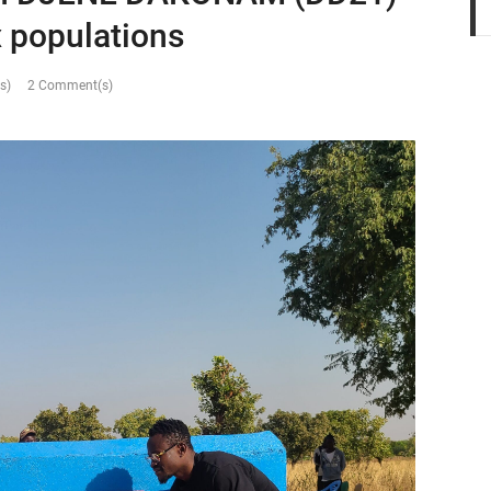
x populations
s)
2 Comment(s)