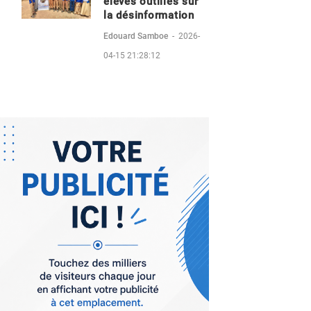
éleves outillés sur
la désinformation
Edouard Samboe
-
2026-
04-15 21:28:12