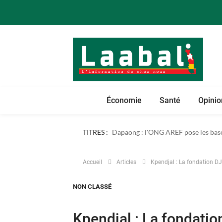
Économie
Santé
Opinio
D'Ahoziè à Evalou, le passage de Soli
TITRES :
Dapaong : l'ONG AREF pose les bases
Accueil
Articles
Kpendjal : La fondation 
NON CLASSÉ
Kpendjal : La fonda