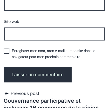
Site web
Enregistrer mon nom, mon e-mail et mon site dans le
navigateur pour mon prochain commentaire.
Navigation
Previous post
Gouvernance participative et
de
inclusive: 16 communes de la région