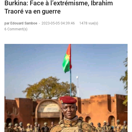
Burkina: Face à l’extrémisme, Ibrahim
Traoré va en guerre
par Edouard Samboe
-
2023-05-05 04:39:46
1478 vue(s)
6 Comment(s)