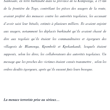
Sankoado, en terre burkinabè dans la province de la Kompienga, à 15 km
de la frontière du Togo, contrôlant les pièces des usagers de la route,
avaient proféré des menaces contre les autorités togolaises, les accusant
d’avoir saisi leur bétails, estimés à plusieurs milliers. Ils avaient enjoint
aux usagers, notamment les déplacés burkinabè qu’ils avaient chassé de
dire aux togolais qu’ils étaient les commanditaires et égorgeurs des
villageois de Blamonga, Kpembolé et Kpekankandi, lesquels étaient
supposés, selon les dires, les collaborateurs des autorités togolaises. Un
message que les proches des victimes étaient censés transmettre , selon les
ordres desdits égorgeurs, après qu’ils eussent finis leurs besogne.
La menace terroriste prise au sérieux…