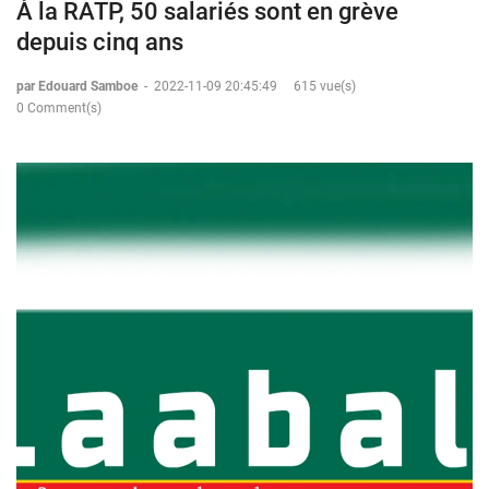
À la RATP, 50 salariés sont en grève
depuis cinq ans
par Edouard Samboe
-
2022-11-09 20:45:49
615 vue(s)
0 Comment(s)