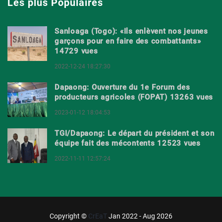
Les plus Populaires
Sanloaga (Togo): «Ils enlèvent nos jeunes
garçons pour en faire des combattants»
14729 vues
2022-12-24 18:27:30
Dapaong: Ouverture du 1e Forum des
producteurs agricoles (FOPAT) 13263 vues
2023-01-12 18:04:53
TGI/Dapaong: Le départ du président et son
équipe fait des mécontents 12523 vues
2022-11-11 12:57:24
Copyright ©
CrEaT
Jan 2022 - Aug 2026