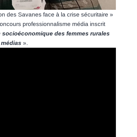
n des Savanes face à la crise sécuritaire »
concours professionnalisme média inscrit
on socioéconomique des femmes rurales
s médias
».