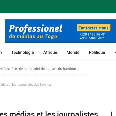
n
Technologie
Afrique
Monde
Politique
 foncières de son projet de culture du bambou ...
dias et les journalistes des Savanes
s médias et les journalistes