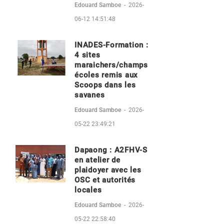
Edouard Samboe
-
2026-
06-12 14:51:48
INADES-Formation :
4 sites
maraichers/champs
écoles remis aux
Scoops dans les
savanes
Edouard Samboe
-
2026-
05-22 23:49:21
Dapaong : A2FHV-S
en atelier de
plaidoyer avec les
OSC et autorités
locales
Edouard Samboe
-
2026-
05-22 22:58:40