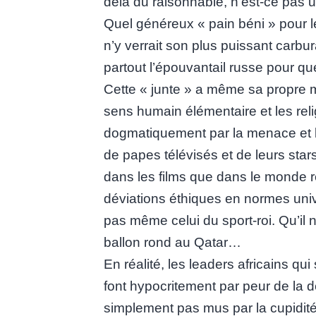
delà du raisonnable, n’est-ce pas u
Quel généreux « pain béni » pour l
n’y verrait son plus puissant carbur
partout l’épouvantail russe pour qu
Cette « junte » a même sa propre 
sens humain élémentaire et les rel
dogmatiquement par la menace et l
de papes télévisés et de leurs star
dans les films que dans le monde rée
déviations éthiques en normes univ
pas même celui du sport-roi. Qu’il 
ballon rond au Qatar…
En réalité, les leaders africains qu
font hypocritement par peur de la dé
simplement pas mus par la cupidité