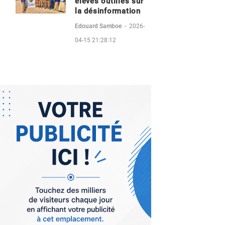
éleves outillés sur
la désinformation
Edouard Samboe
-
2026-
04-15 21:28:12