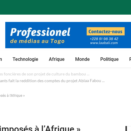
n
Technologie
Afrique
Monde
Politique
 foncières de son projet de culture du bambou ...
sés à l’Afrique »
 imposés à l’Afrique »