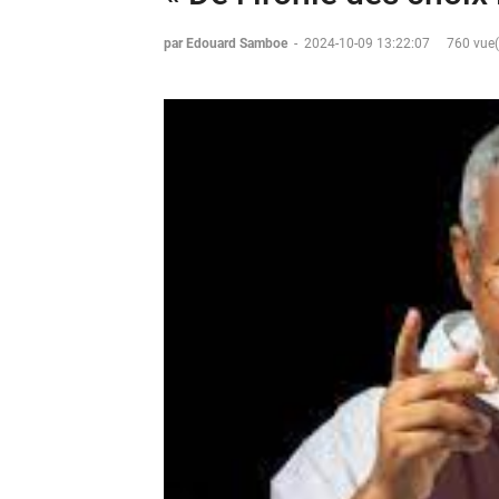
par Edouard Samboe
-
2024-10-09 13:22:07
760 vue(