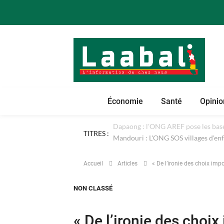
Économie
Santé
Opinio
TITRES :
Dapaong : l'ONG AREF pose les bases
Accueil
Articles
« De l’ironie des choix impo
NON CLASSÉ
« De l’ironie des choix