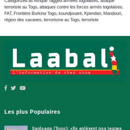
Categorized as
Afrique
Tagged
armées togolaises
,
attaque
terroriste au Togo
,
attaques contre les forces armés togolaises
,
FAT
,
Frontière Burkina Togo
,
koundjouaré
,
Kpendari
,
Mandouri
,
région des savanes
,
terrorisme au Togo
,
terroriste
Les plus Populaires
Sanloaga (Togo): «Ils enlèvent nos jeunes