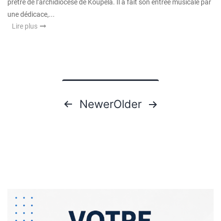
prêtre de l’archidiocèse de Koupela. Il a fait son entrée musicale par
une dédicace,...
Lire plus
Pagination
Newer
Older
des
publications