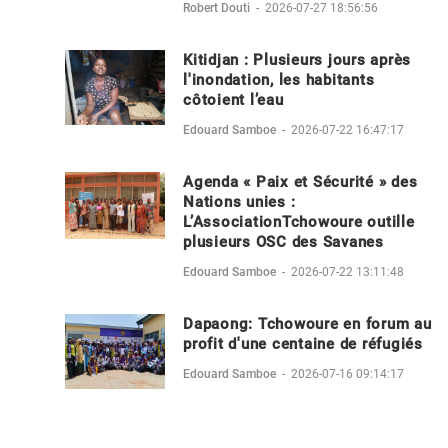
Robert Douti
-
2026-07-27 18:56:56
Kitidjan : Plusieurs jours après
l'inondation, les habitants
côtoient l’eau
Edouard Samboe
-
2026-07-22 16:47:17
Agenda « Paix et Sécurité » des
Nations unies :
L’AssociationTchowoure outille
plusieurs OSC des Savanes
Edouard Samboe
-
2026-07-22 13:11:48
Dapaong: Tchowoure en forum au
profit d'une centaine de réfugiés
Edouard Samboe
-
2026-07-16 09:14:17