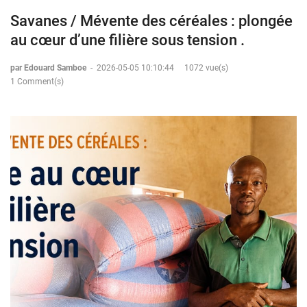
Savanes / Mévente des céréales : plongée
au cœur d’une filière sous tension .
par Edouard Samboe
-
2026-05-05 10:10:44
1072 vue(s)
1 Comment(s)