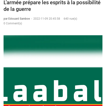
L’armée prépare les esprits à la possibilité
de la guerre
par Edouard Samboe
-
2022-11-09 20:45:58
640 vue(s)
0 Comment(s)