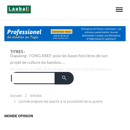
TITRES :
Dapaong : l'ONG AREF pose les bases foncières de son
projet de culture du bambou ...
Mandouri : L'ONG SOS villages d'enfants fait la reddition
des comptes du projet Ablaa Fabou ...
Accueil
Articles
L’armée prépare les esprits à la possibilité de la guerre
MONDE
OPINION