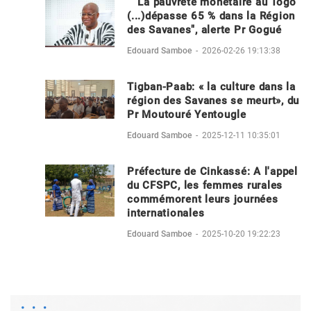
"La pauvreté monétaire au Togo
(...)dépasse 65 % dans la Région
des Savanes", alerte Pr Gogué
Edouard Samboe
-
2026-02-26 19:13:38
Tigban-Paab: « la culture dans la
région des Savanes se meurt», du
Pr Moutouré Yentougle
Edouard Samboe
-
2025-12-11 10:35:01
Préfecture de Cinkassé: A l'appel
du CFSPC, les femmes rurales
commémorent leurs journées
internationales
Edouard Samboe
-
2025-10-20 19:22:23