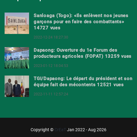
Sanloaga (Togo): «Ils enlèvent nos jeunes
garçons pour en faire des combattants»
14727 vues
2022-12-24 18:27:30
Dapaong: Ouverture du 1e Forum des
producteurs agricoles (FOPAT) 13259 vues
2023-01-12 18:04:53
TGI/Dapaong: Le départ du président et son
équipe fait des mécontents 12521 vues
2022-11-11 12:57:24
Copyright ©
CrEaT
Jan 2022 - Aug 2026