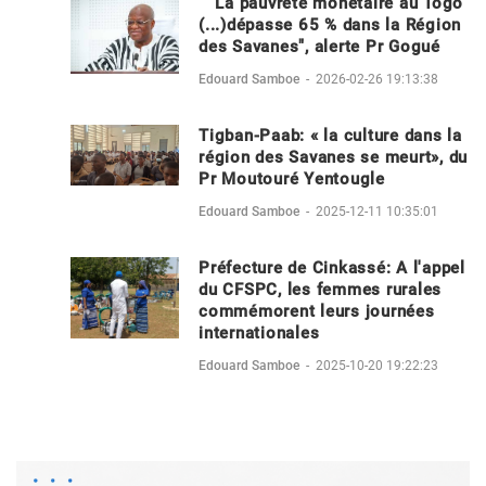
"La pauvreté monétaire au Togo
(...)dépasse 65 % dans la Région
des Savanes", alerte Pr Gogué
Edouard Samboe
-
2026-02-26 19:13:38
Tigban-Paab: « la culture dans la
région des Savanes se meurt», du
Pr Moutouré Yentougle
Edouard Samboe
-
2025-12-11 10:35:01
Préfecture de Cinkassé: A l'appel
du CFSPC, les femmes rurales
commémorent leurs journées
internationales
Edouard Samboe
-
2025-10-20 19:22:23