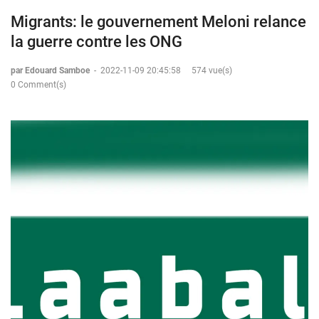
Migrants: le gouvernement Meloni relance
la guerre contre les ONG
par Edouard Samboe
-
2022-11-09 20:45:58
574 vue(s)
0 Comment(s)