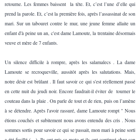
retourne. Les femmes baissent la tête. Et, c’est l’une d’elle qui
prend la parole. Et, c’est la première fois, après l’assassinat de son
mari. Sur un tabouret contre le mur, une jeune femme allaite un
enfant d'à peine un an, c'est dame Lamoute, la trentaine désormais
veuve et mère de 7 enfants.
Un silence difficile à rompre, après les salamalecs . La dame
Lamoute se recroqueville, aussitôt après les salutations. Mais,
notre désir est brûlant . Il faut savoir ce qui s'est réellement passé
en cette nuit du jeudi noir. Encore faudrait-il éviter de tourner le
couteau dans la plaie . On parle de tout et de rien, puis on l’amène
à se détendre. Après l'avoir rassuré, dame Lamoute rompt " Nous
étions couchés et subitement nous avons entendu des cris . Nous
sommes sortis pour savoir ce qui se passait, mon mari à peine sorti
a été fusillé (…). Ils ont pris sa moto et ils ont continué chez son