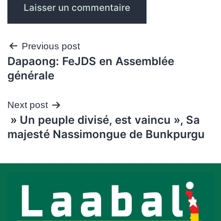
Navigation
Previous post
Dapaong: FeJDS en Assemblée
de
générale
l’article
Next post
» Un peuple divisé, est vaincu », Sa
majesté Nassimongue de Bunkpurgu