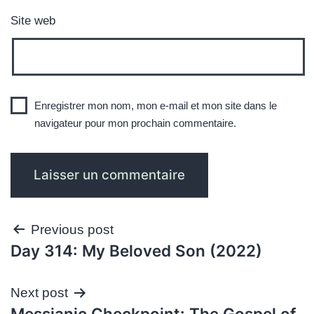
Site web
Enregistrer mon nom, mon e-mail et mon site dans le
navigateur pour mon prochain commentaire.
Navigation
Previous post
Day 314: My Beloved Son (2022)
de
l’article
Next post
Messianic Checkpoint: The Gospel of