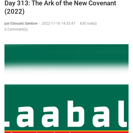
Day 313: The Ark of the New Covenant
(2022)
par Edouard Samboe
-
2022-11-10 14:33:47
630 vue(s)
0 Comment(s)