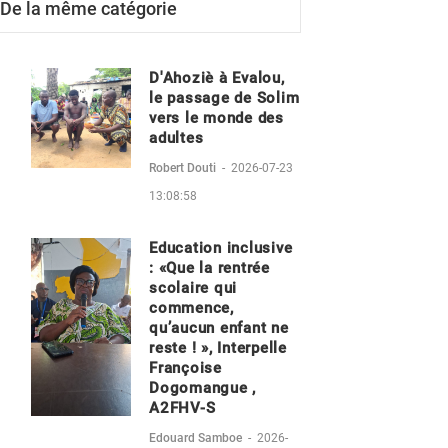
De la même catégorie
D'Ahoziè à Evalou,
le passage de Solim
vers le monde des
adultes
Robert Douti
-
2026-07-23
13:08:58
Education inclusive
: «Que la rentrée
scolaire qui
commence,
qu’aucun enfant ne
reste ! », Interpelle
Françoise
Dogomangue ,
A2FHV-S
Edouard Samboe
-
2026-