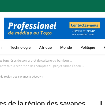
n
Technologie
Afrique
Monde
Politique
 foncières de son projet de culture du bambou ...
e la région des savanes à découvrir
es de la région des savanes