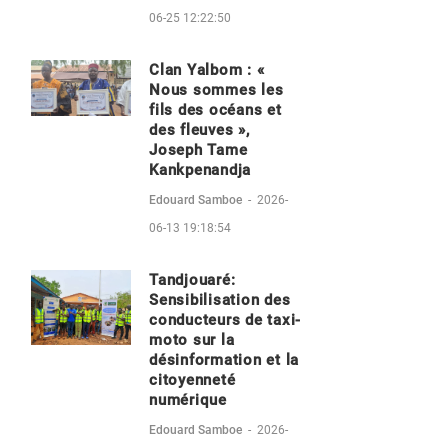
06-25 12:22:50
Clan Yalbom : «
Nous sommes les
fils des océans et
des fleuves »,
Joseph Tame
Kankpenandja
Edouard Samboe
-
2026-
06-13 19:18:54
Tandjouaré:
Sensibilisation des
conducteurs de taxi-
moto sur la
désinformation et la
citoyenneté
numérique
Edouard Samboe
-
2026-