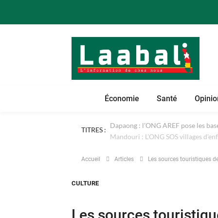
Économie
Santé
Opinio
TITRES :
Dapaong : l'ONG AREF pose les bases
Accueil
Articles
Les sources touristiques d
CULTURE
Les sources touristiqu