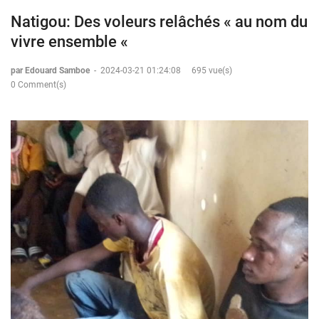
Natigou: Des voleurs relâchés « au nom du
vivre ensemble «
par Edouard Samboe
-
2024-03-21 01:24:08
695 vue(s)
0 Comment(s)