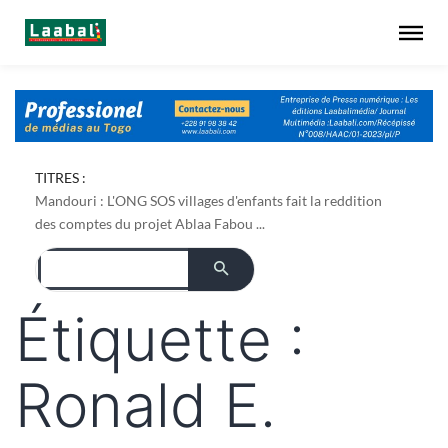
Dapaong : l'ONG AREF pose les bases foncières de son
TITRES :
projet de culture du bambou ...
Mandouri : L'ONG SOS villages d'enfants fait la reddition
des comptes du projet Ablaa Fabou ...
Étiquette :
Ronald E.