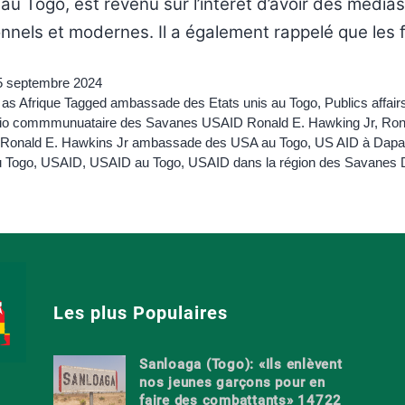
u Togo, est revenu sur l’intérêt d’avoir des médias 
nnels et modernes. Il a également rappelé que les
5 septembre 2024
 as
Afrique
Tagged
ambassade des Etats unis au Togo
,
Publics affai
io commmunuataire des Savanes USAID Ronald E. Hawking Jr
,
Ron
Ronald E. Hawkins Jr ambassade des USA au Togo
,
US AID à Dap
 Togo
,
USAID
,
USAID au Togo
,
USAID dans la région des Savanes
Les plus Populaires
Sanloaga (Togo): «Ils enlèvent
nos jeunes garçons pour en
faire des combattants» 14722