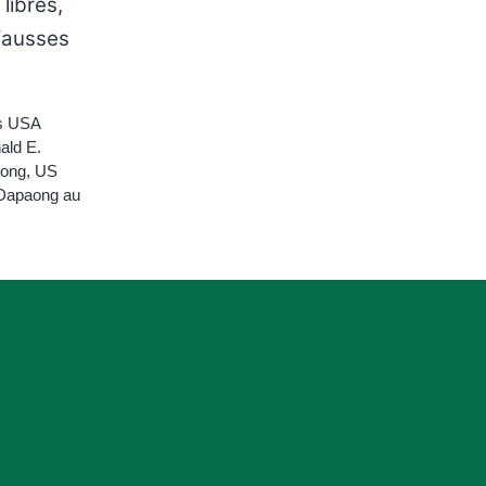
libres,
 fausses
rs USA
ald E.
aong
,
US
 Dapaong au