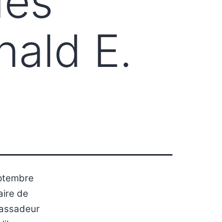
des
ald E.
eptembre
aire de
bassadeur