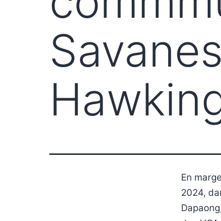
commmu
Savanes
Hawking
En marge
2024, da
Dapaong,