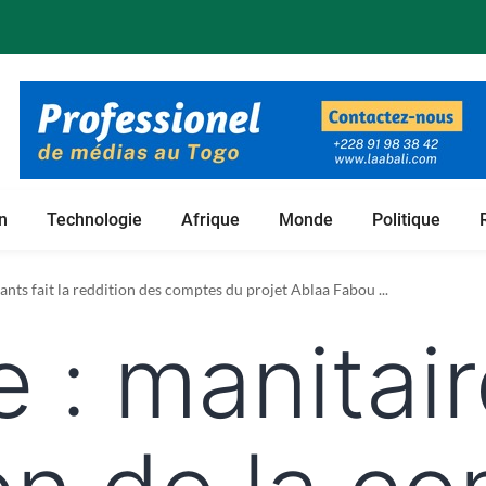
n
Technologie
Afrique
Monde
Politique
 foncières de son projet de culture du bambou ...
nts fait la reddition des comptes du projet Ablaa Fabou ...
e :
manitai