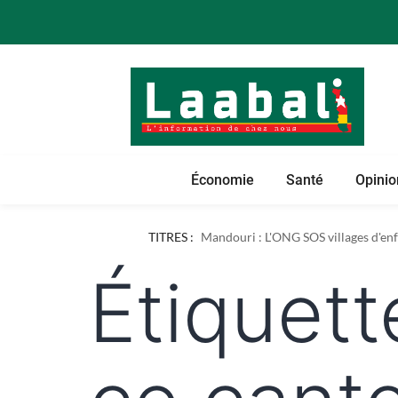
Économie
Santé
Opinio
Dapaong : l'ONG AREF pose les bases
TITRES :
Mandouri : L'ONG SOS villages d'enfa
Étiquett