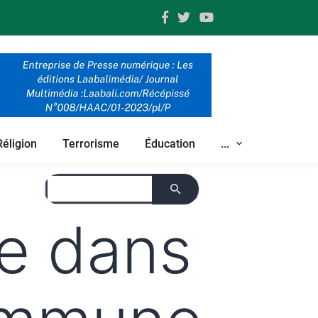
Réligion
Terrorisme
Éducation
...
re dans