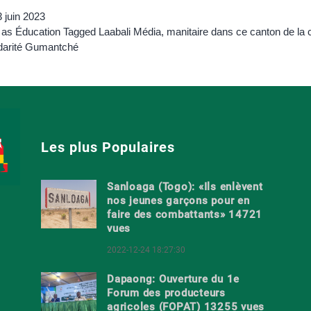
 juin 2023
 as
Éducation
Tagged
Laabali Média
,
manitaire dans ce canton de l
idarité Gumantché
Les plus Populaires
Sanloaga (Togo): «Ils enlèvent
nos jeunes garçons pour en
faire des combattants» 14721
vues
2022-12-24 18:27:30
Dapaong: Ouverture du 1e
Forum des producteurs
agricoles (FOPAT) 13255 vues