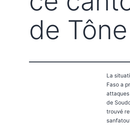
ce cant
de Tône
La situat
Faso a p
attaques
de Soudou
trouvé r
sanfatout