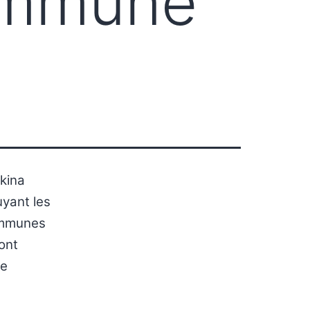
commune
rkina
yant les
ommunes
ont
de