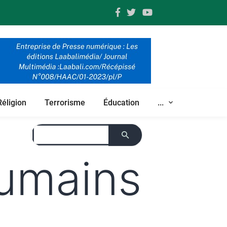
Réligion
Terrorisme
Éducation
...
humains