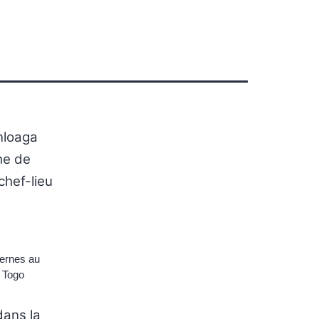
nloaga
he de
chef-lieu
ternes au
u Togo
dans la