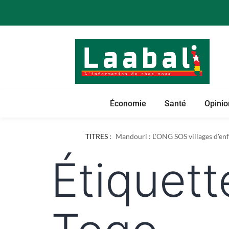
Économie
Santé
Opinio
Dapaong : l'ONG AREF pose les bases
TITRES :
Mandouri : L'ONG SOS villages d'enfa
Étiquett