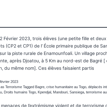
2 Février 2023, trois élèves (une petite fille et deux
s (CP2 et CP1) de l’ École primaire publique de Sa
ur la piste rurale de Enamounfoali. Un village proc
te, après Djoatou, à 5 Km au nord-est de Bagré [ 
n, du même nom]. Ces élèves faisaient partis
février 2023
 as
Terrorisme
Tagged
Bagre
,
crise humanitaire au Togo
,
déplacés in
ou
,
Droits humains Togo
,
Kpendjal
,
Mandouri
,
Sansiega
,
terrorisme a
 menaces de l’extrémisme violent et de terrorisme 