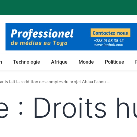
n
Technologie
Afrique
Monde
Politique
 foncières de son projet de culture du bambou ...
nts fait la reddition des comptes du projet Ablaa Fabou ...
e :
Droits 