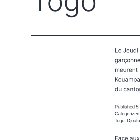
Togo
Le Jeudi 
garçonnet
meurent s
Kouampan
du canto
Published
5 
Categorized
Togo
,
Djoat
Face aux