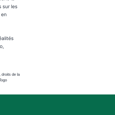
 sur les
 en
alités
o,
,
droits de la
Togo