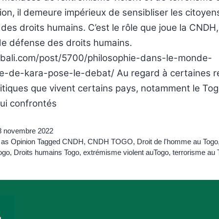
on, il demeure impérieux de sensibliser les citoyens
des droits humains. C’est le rôle que joue la CNDH,
de défense des droits humains.
aabali.com/post/5700/philosophie-dans-le-monde-
te-de-kara-pose-le-debat/ Au regard à certaines ré
itiques que vivent certains pays, notamment le Tog
ui confrontés
8 novembre 2022
 as
Opinion
Tagged
CNDH
,
CNDH TOGO
,
Droit de l'homme au Togo
ogo
,
Droits humains Togo
,
extrémisme violent auTogo
,
terrorisme au 