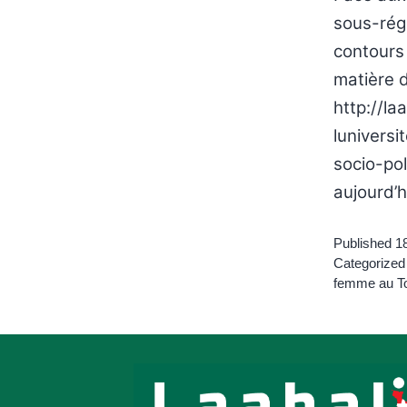
sous-régi
contours 
matière 
http://l
luniversi
socio-pol
aujourd’h
Published
1
Categorized
femme au T