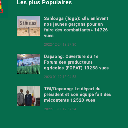
Les plus Populaires
Sanloaga (Togo): «Ils enlèvent
nos jeunes garçons pour en
faire des combattants» 14726
vues
2022-12-24 18:27:30
Dapaong: Ouverture du 1e
Forum des producteurs
agricoles (FOPAT) 13258 vues
2023-01-12 18:04:53
TGI/Dapaong: Le départ du
président et son équipe fait des
mécontents 12520 vues
2022-11-11 12:57:24